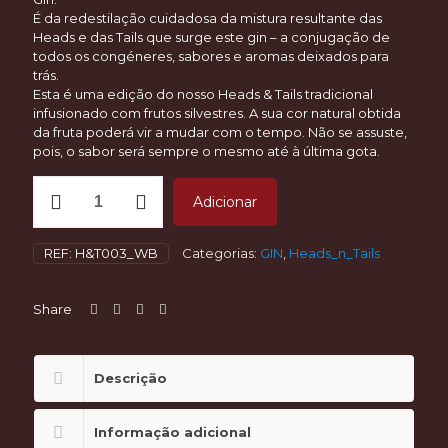
É da redestilação cuidadosa da mistura resultante das
Heads e das Tails que surge este gin – a conjugação de
todos os congéneres, sabores e aromas deixados para
trás.
Esta é uma edição do nosso Heads & Tails tradicional
infusionado com frutos silvestres. A sua cor natural obtida
da fruta poderá vir a mudar com o tempo. Não se assuste,
pois, o sabor será sempre o mesmo até à última gota.
Quantidade
Adicionar
de
GinT
Heads
REF:
H&T003_WB
Categorias:
GIN
,
Heads_n_Tails
&
Tails
-
Share
3rd
Edition
-
Wild
Descrição
Berry
Infusion
Informação adicional