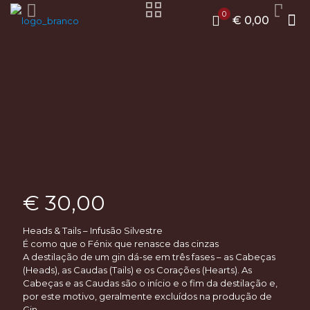
0
€ 0,00
€
30,00
Heads & Tails – Infusão Silvestre
É como que o Fénix que renasce das cinzas
A destilação de um gin dá-se em três fases – as Cabeças
(Heads), as Caudas (Tails) e os Corações (Hearts). As
Cabeças e as Caudas são o início e o fim da destilação e,
por este motivo, geralmente excluídos na produção de
Gin.