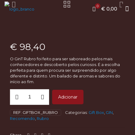
0
€ 0,00
€
98,40
O GinT Rubro foi feito para ser saboreado pelos mais
conhecedores e descoberto pelos curiosos. É a escolha
perfeita para quem procura ser surpreendido por algo
diferente e distinto. Um bailado de aromas e sabores do
início ao fim.
Quantidade
Adicionar
de
Gift
Box
REF:
GIFTBOX_RUBRO
Categorias:
Gift Box
,
GIN
,
-
Recomendo
,
Rubro
GinT
Rubro