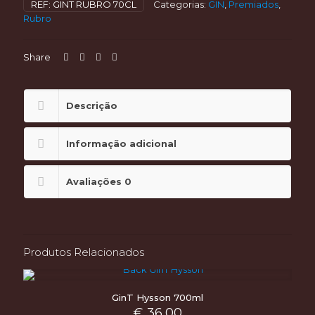
REF:
GINT RUBRO 70CL
Categorias:
GIN
,
Premiados
,
700ml
Rubro
Share
Descrição
Informação adicional
Avaliações
0
Produtos Relacionados
GinT Hysson 700ml
€
36,00