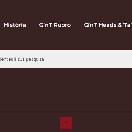
História
GinT Rubro
GinT Heads & Tai
entes à sua pesquisa.