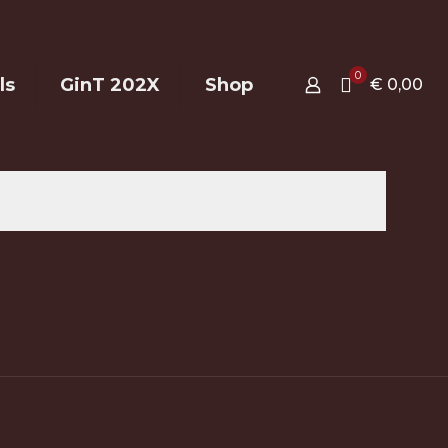
0
ls
GinT 202X
Shop
€ 0,00